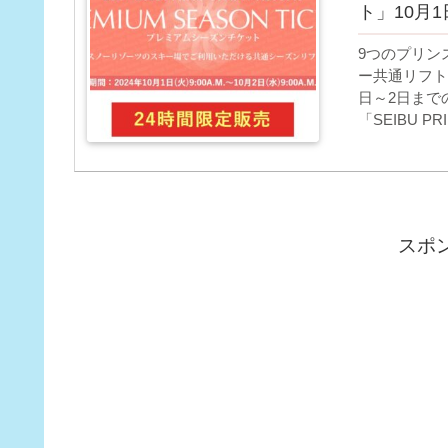
ト」10月
9つのプリン
ー共通リフト
日～2日まで
「SEIBU 
いる事が購入
スポ