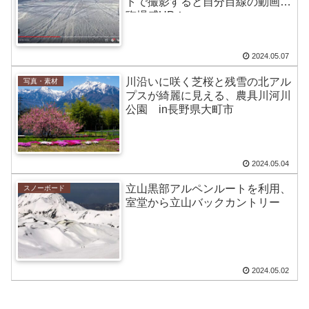
トで撮影すると自分目線の動画で
臨場感UP！
2024.05.07
川沿いに咲く芝桜と残雪の北アル
写真・素材
プスが綺麗に見える、農具川河川
公園 in長野県大町市
2024.05.04
立山黒部アルペンルートを利用、
スノーボード
室堂から立山バックカントリー
2024.05.02