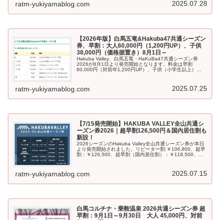
2025.07.28
ratm-yukiyamablog.com
【2026年版】白馬五竜&Hakuba47共通シーズン
券、早割：大人60,000円（1,200円UP）、子供
38,000円（価格据置き）8月1日～
Hakuba Valley、白馬五竜・HaKuBa47共通シーズン券
2026が8月1日より発売開始となります。料金は早割
60,000円（対前年1,200円UP）、子供（小学生以上）
38,000円（価格据置き）、通常80,000円（11月1日～）
2025.07.25
ratm-yukiyamablog.com
【7/15発売開始】HAKUBA VALLEY全山共通シ
ーズン券2026｜超早割126,500円＆国内居住割も
新設！
2026シーズンのHakuba Valley全山共通シーズン券が本日
より発売開始されました。リピーター割:￥106,800、超早
割：￥126,500、超早割（国内居住割）：￥118,500、早
割：￥154,000、通常：￥184,000。
2025.07.15
ratm-yukiyamablog.com
白馬コルチナ・乗鞍温泉 2026共通シーズン券 超
早割：9月1日～9月30日 大人 45,000円、対前