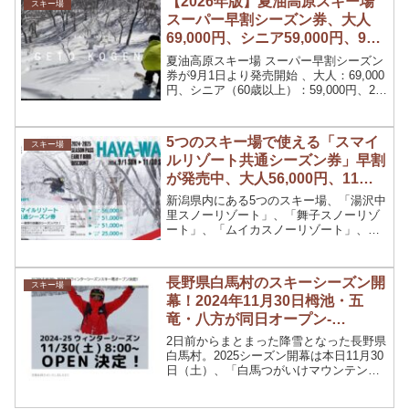
【2026年版】夏油高原スキー場
スキー場
スーパー早割シーズン券、大人
69,000円、シニア59,000円、9月
1日～、雪オジ61でリフト券が無
夏油高原スキー場 スーパー早割シーズン
料に
券が9月1日より発売開始 、大人：69,000
円、シニア（60歳以上）：59,000円、20-
25歳：39,000円、26-30歳：47,000円、
13-18歳：34,000円、6-12歳：30,000円。
雪マジ（19歳～22歳）、雪オジ61（61
5つのスキー場で使える「スマイ
スキー場
歳）はリフト券が無料に。
ルリゾート共通シーズン券」早割
が発売中、大人56,000円、11月
30日まで
新潟県内にある5つのスキー場、「湯沢中
里スノーリゾート」、「舞子スノーリゾ
ート」、「ムイカスノーリゾート」、
「キューピットバレイ」、「二ノックス
スノーパーク」で利用できる、「スマイ
ルリゾート共通シーズン券」早割が発売
長野県白馬村のスキーシーズン開
スキー場
中。料金は大人56,000円、小学生25,000
幕！2024年11月30日栂池・五
円、中高生・60歳以上51,000円、早割期
間は11月30日まで。
竜・八方が同日オープン-
HAKUBA VALLEY-
2日前からまとまった降雪となった長野県
白馬村。2025シーズン開幕は本日11月30
日（土）、「白馬つがいけマウンテンリ
ゾート」、「エイブル白馬五竜」、「白
馬八方尾根スキー場」が同日オープンと