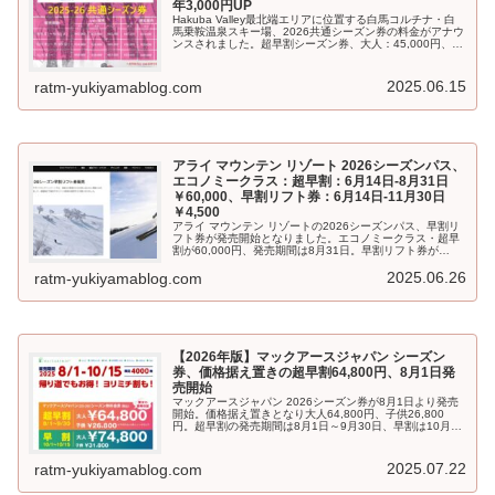
年3,000円UP
Hakuba Valley最北端エリアに位置する白馬コルチナ・白
馬乗鞍温泉スキー場、2026共通シーズン券の料金がアナウ
ンスされました。超早割シーズン券、大人：45,000円、小
人：22,000円、シニア：42,000円。超早割の発売期間は9
月1日～9月30日まで。
2025.06.15
ratm-yukiyamablog.com
アライ マウンテン リゾート 2026シーズンパス、
エコノミークラス：超早割：6月14日-8月31日
￥60,000、早割リフト券：6月14日-11月30日
￥4,500
アライ マウンテン リゾートの2026シーズンパス、早割リ
フト券が発売開始となりました。エコノミークラス・超早
割が60,000円、発売期間は8月31日。早割リフト券が
4,500円、発売期間は11月30日。
2025.06.26
ratm-yukiyamablog.com
【2026年版】マックアースジャパン シーズン
券、価格据え置きの超早割64,800円、8月1日発
売開始
マックアースジャパン 2026シーズン券が8月1日より発売
開始。価格据え置きとなり大人64,800円、子供26,800
円。超早割の発売期間は8月1日～9月30日、早割は10月1
日～10月15日、対象スキー場は21カ所。立山山麓スキー
場が減り、青森スプリングリゾートが加わりました。
2025.07.22
ratm-yukiyamablog.com