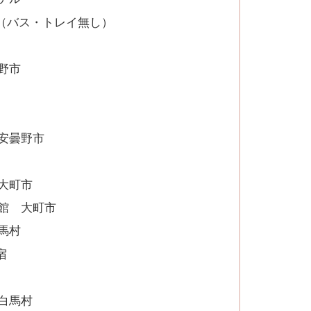
（バス・トレイ無し）
野市
安曇野市
大町市
館 大町市
馬村
宿
白馬村