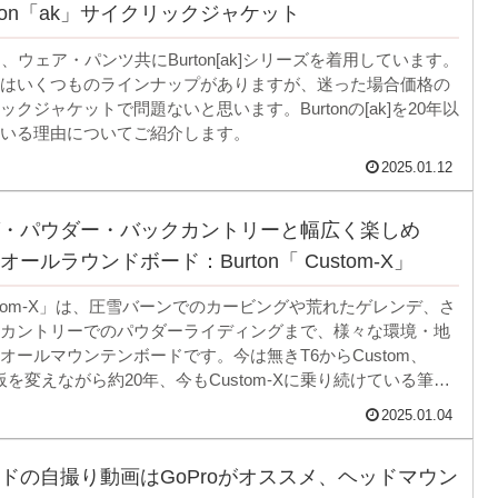
ton「ak」サイクリックジャケット
、ウェア・パンツ共にBurton[ak]シリーズを着用しています。
[ak] にはいくつものラインナップがありますが、迷った場合価格の
クジャケットで問題ないと思います。Burtonの[ak]を20年以
いる理由についてご紹介します。
2025.01.12
・パウダー・バックカントリーと幅広く楽しめ
ールラウンドボード：Burton「 Custom-X」
Custom-X」は、圧雪バーンでのカービングや荒れたゲレンデ、さ
カントリーでのパウダーライディングまで、様々な環境・地
オールマウンテンボードです。今は無きT6からCustom、
Xと板を変えながら約20年、今もCustom-Xに乗り続けている筆者
-Xの魅力についてご紹介します。
2025.01.04
ドの自撮り動画はGoProがオススメ、ヘッドマウン