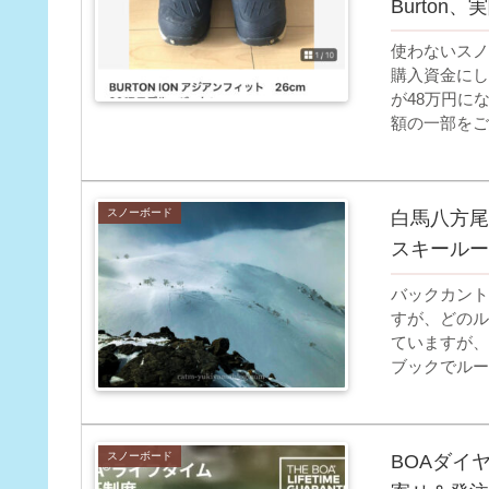
Burton
使わないスノ
購入資金にし
が48万円に
額の一部をご
スノーボード
白馬八方尾
スキールー
バックカント
すが、どのル
ていますが、
ブックでルー
した。画像と
スノーボード
BOAダイ