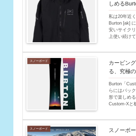
しめるBur
私は20年近く
Burton 
安いサイクリッ
上使い続けて
スノーボード
カービング
る、究極のオ
Burton「
らにはバック
形で楽しめる
Custom-
がCustom
スノーボード
スノーボー