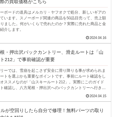
、実際の買取価格がこちら
ーボードの道具はメルカリ・ヤフオクで処分、新しいギアの
ています。スノーボード関連の商品を50品目売って、売上額
なりました。何がいくらで売れたのか？実際に売れた商品と金
紹介します。
2024.04.16
根・押出沢バックカントリー、滑走ルートは「山
ト212」で事前確認が重要
リーでは、雪崩を起こさず安全に滑り降りる事が求められま
ートを選ぶかも重要なポイントです。事前にルート確認をし
オススメなのが「山スキールート212」。実際にこのガイド
ト確認し、八方尾根・押出沢へのバックカントリーへ行きま
共にご紹介します。
2024.04.15
ヤルが空回りしたら自分で修理！無料パーツの取り