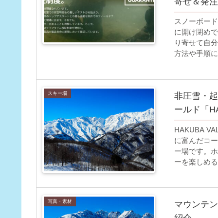
寄せ＆発注
スノーボード
に開け閉めで
り寄せて自分
方法や手順に
スキー場
非圧雪・起
ールド「HA
HAKUBA
に富んだコー
ー場です。ホ
ーを楽しめる
写真・素材
マウンテン
紹介