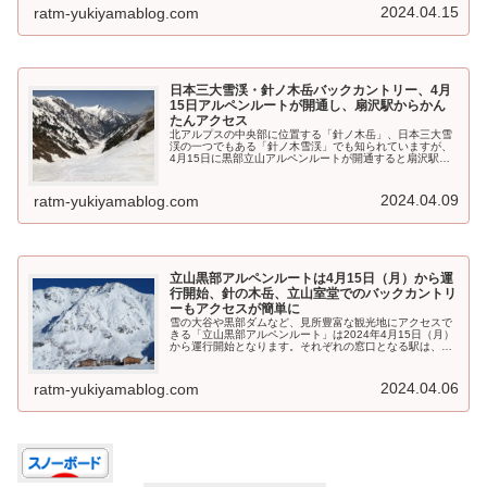
2024.04.15
ratm-yukiyamablog.com
日本三大雪渓・針ノ木岳バックカントリー、4月
15日アルペンルートが開通し、扇沢駅からかん
たんアクセス
北アルプスの中央部に位置する「針ノ木岳」、日本三大雪
渓の一つでもある「針ノ木雪渓」でも知られていますが、
4月15日に黒部立山アルペンルートが開通すると扇沢駅か
ら簡単にアプローチできます。
2024.04.09
ratm-yukiyamablog.com
立山黒部アルペンルートは4月15日（月）から運
行開始、針の木岳、立山室堂でのバックカントリ
ーもアクセスが簡単に
雪の大谷や黒部ダムなど、見所豊富な観光地にアクセスで
きる「立山黒部アルペンルート」は2024年4月15日（月）
から運行開始となります。それぞれの窓口となる駅は、富
山県側からは立山駅、長野県側からは扇沢駅。北アルプス
を貫くルートは総延長37ｋｍ、最大高低差は1975ｍ、バ
ス、ケーブルカー、ロープウェイなどに乗って移動しま
2024.04.06
ratm-yukiyamablog.com
す。