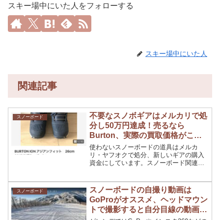
スキー場中にいた人をフォローする
スキー場中にいた人
関連記事
不要なスノボギアはメルカリで処
スノーボード
分し50万円達成！売るなら
Burton、実際の買取価格がこち
ら
使わないスノーボードの道具はメルカ
リ・ヤフオクで処分、新しいギアの購入
資金にしています。スノーボード関連の
商品を50品目売って、売上額が48万円に
なりました。何がいくらで売れたのか？
実際に売れた商品と金額の一部をご紹介
スノーボードの自撮り動画は
スノーボード
します。
GoProがオススメ、ヘッドマウン
トで撮影すると自分目線の動画で
臨場感UP！