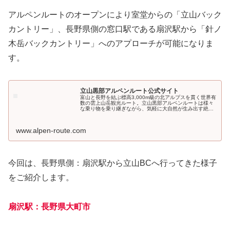
アルペンルートのオープンにより室堂からの「立山バック
カントリー」、長野県側の窓口駅である扇沢駅から「針ノ
木岳バックカントリー」へのアプローチが可能になりま
す。
立山黒部アルペンルート公式サイト
富山と長野を結ぶ標高3,000m級の北アルプスを貫く世界有
数の雲上山岳観光ルート。立山黒部アルペンルートは様々
な乗り物を乗り継ぎながら、気軽に大自然が生み出す絶景
を楽しめます。
www.alpen-route.com
今回は、長野県側：扇沢駅から立山BCへ行ってきた様子
をご紹介します。
扇沢駅：長野県大町市