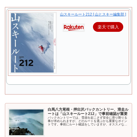
山スキールート212 [ 山とスキー編集部 ]
楽天で購入
白馬八方尾根・押出沢バックカントリー、滑走ル
ートは「山スキールート212」で事前確認が重要
バックカントリーでは、雪崩を起こさず安全に滑り降りる
事が求められますが、どのルートを選ぶかも重要なポイン
トです。事前にルート確認をしていますが、オススメなの
が「山スキールート212」。実際にこのガイドブックでル
ート確認し、八方尾根・押出沢へのバックカントリーへ行
きました。画像と共にご紹介します。