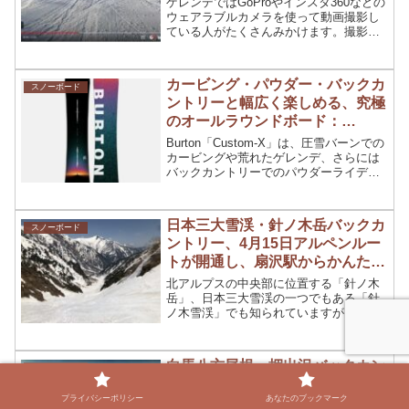
ゲレンデではGoProやインスタ360などの
ウェアラブルカメラを使って動画撮影し
ている人がたくさんみかけます。撮影方
法は自撮り棒を使って撮る「自分を含め
た映像」と、ヘルメットや胸に装着して
撮る「自分目線の映像」の二種類に分か
カービング・パウダー・バックカ
スノーボード
れると思います。今回は「自分目線の映
ントリーと幅広く楽しめる、究極
像」についてご紹介したいと思います。
のオールラウンドボード：
Burton「 Custom-X」
Burton「Custom-X」は、圧雪バーンでの
カービングや荒れたゲレンデ、さらには
バックカントリーでのパウダーライディ
ングまで、様々な環境・地形で楽しめる
オールマウンテンボードです。今は無き
T6からCustom、Custom-Xと板を変えな
日本三大雪渓・針ノ木岳バックカ
スノーボード
がら約20年、今もCustom-Xに乗り続けて
ントリー、4月15日アルペンルー
いる筆者がCustom-Xの魅力についてご紹
介します。
トが開通し、扇沢駅からかんたん
アクセス
北アルプスの中央部に位置する「針ノ木
岳」、日本三大雪渓の一つでもある「針
ノ木雪渓」でも知られていますが、4月15
日に黒部立山アルペンルートが開通する
と扇沢駅から簡単にアプローチできま
す。
白馬八方尾根・押出沢バックカン
スノーボード
トリー、滑走ルートは「山スキー
プライバシーポリシー
あなたのブックマーク
ルート212」で事前確認が重要