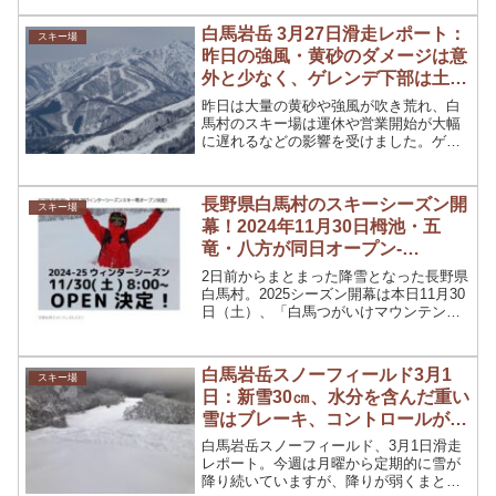
～14日までは「2,000円」と特別価格。
白馬岩岳 3月27日滑走レポート：
スキー場
昨日の強風・黄砂のダメージは意
外と少なく、ゲレンデ下部は土の
露出はあるものの最終日まで滑走
昨日は大量の黄砂や強風が吹き荒れ、白
可能
馬村のスキー場は運休や営業開始が大幅
に遅れるなどの影響を受けました。ゲレ
ンデは大ダメージを受けているのではな
いかと思い、ゴンドラに乗り込み各コー
スを見てみましたが、以外にも影響は少
長野県白馬村のスキーシーズン開
スキー場
なそう。
幕！2024年11月30日栂池・五
竜・八方が同日オープン-
HAKUBA VALLEY-
2日前からまとまった降雪となった長野県
白馬村。2025シーズン開幕は本日11月30
日（土）、「白馬つがいけマウンテンリ
ゾート」、「エイブル白馬五竜」、「白
馬八方尾根スキー場」が同日オープンと
なりました。
白馬岩岳スノーフィールド3月1
スキー場
日：新雪30㎝、水分を含んだ重い
雪はブレーキ、コントロールが難
しい
白馬岩岳スノーフィールド、3月1日滑走
レポート。今週は月曜から定期的に雪が
降り続いていますが、降りが弱くまとま