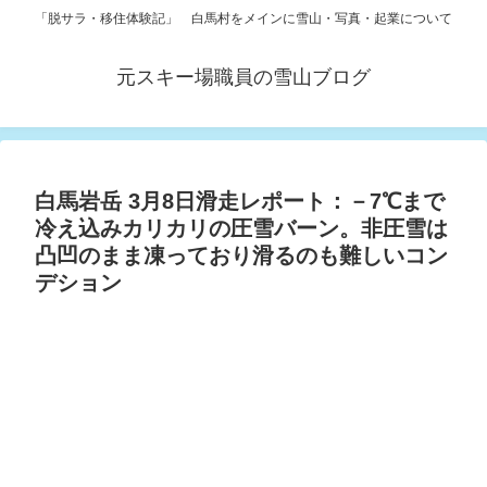
「脱サラ・移住体験記」 白馬村をメインに雪山・写真・起業について
元スキー場職員の雪山ブログ
白馬岩岳 3月8日滑走レポート：－7℃まで
冷え込みカリカリの圧雪バーン。非圧雪は
凸凹のまま凍っており滑るのも難しいコン
デション