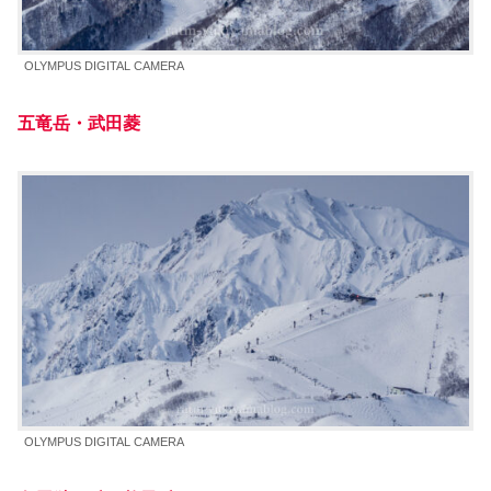
OLYMPUS DIGITAL CAMERA
五竜岳・武田菱
OLYMPUS DIGITAL CAMERA