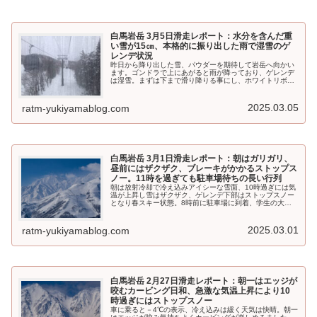
白馬岩岳 3月5日滑走レポート：水分を含んだ重
い雪が15㎝、本格的に振り出した雨で湿雪のゲ
レンデ状況
昨日から降り出した雪、パウダーを期待して岩岳へ向かい
ます。ゴンドラで上にあがると雨が降っており、ゲレンデ
は湿雪。まずは下まで滑り降りる事にし、ホワイトリボン
へ進みます。
2025.03.05
ratm-yukiyamablog.com
白馬岩岳 3月1日滑走レポート：朝はガリガリ、
昼前にはザクザク、ブレーキがかかるストップス
ノー。11時を過ぎても駐車場待ちの長い行列
朝は放射冷却で冷え込みアイシーな雪面、10時過ぎには気
温が上昇し雪はザクザク、ゲレンデ下部はストップスノー
となり春スキー状態。8時前に駐車場に到着、学生の大会
が開催中で車は多め、営業開始前のゴンドラには70人程が
並んでいます。ゴンドラに乗り、今日も「カモシカ」を探
しますが、今日はいない様子。
2025.03.01
ratm-yukiyamablog.com
白馬岩岳 2月27日滑走レポート：朝一はエッジが
咬むカービング日和、急激な気温上昇により10
時過ぎにはストップスノー
車に乗ると－4℃の表示、冷え込みは緩く天気は快晴。朝一