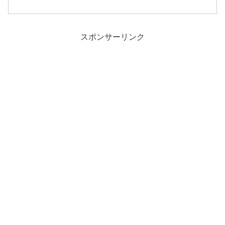
った雪とはならず。それでも、27日：20
㎝、28日：15㎝、程の新雪を楽しむ事が
できました。昨日夜から強めに雪が降り
出したので、パウダーを期待してホーム
ゲレンデの「岩岳」へ向かいます。
スポンサーリンク