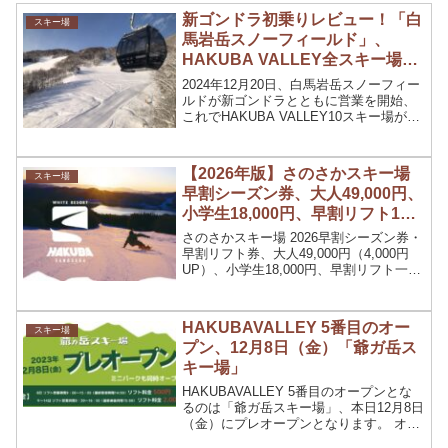
新ゴンドラ初乗りレビュー！「白
スキー場
馬岩岳スノーフィールド」、
HAKUBA VALLEY全スキー場が
オープン
2024年12月20日、白馬岩岳スノーフィー
ルドが新ゴンドラとともに営業を開始、
これでHAKUBA VALLEY10スキー場が全
てオープンとなりました。新ゴンドラの
乗り心地は？昨シーズンまでのゴンドラ
との変化は？先程滑ってきたので、新ゴ
【2026年版】さのさかスキー場
スキー場
ンドラについてご紹介します。
早割シーズン券、大人49,000円、
小学生18,000円、早割リフト1日
券4,500円、9月1日～11月30日ま
さのさかスキー場 2026早割シーズン券・
で
早割リフト券、大人49,000円（4,000円
UP）、小学生18,000円、早割リフト一日
券4,500円（500円UP）、期間は9月1日～
11月30日まで。
HAKUBAVALLEY 5番目のオー
スキー場
プン、12月8日（金）「爺ガ岳ス
キー場」
HAKUBAVALLEY 5番目のオープンとな
るのは「爺ガ岳スキー場」、本日12月8日
（金）にプレオープンとなります。 オー
プン初日はリフト料金が「500円」、9日