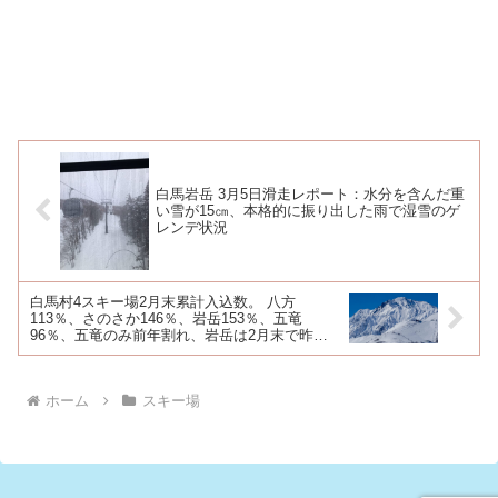
白馬岩岳 3月5日滑走レポート：水分を含んだ重
い雪が15㎝、本格的に振り出した雨で湿雪のゲ
レンデ状況
白馬村4スキー場2月末累計入込数。 八方
113％、さのさか146％、岩岳153％、五竜
96％、五竜のみ前年割れ、岩岳は2月末で昨シ
ーズン超え
ホーム
スキー場