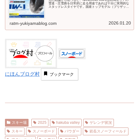
雪道・圧雪路を日常的に走る用途であれば十分に実用的な
スタッドレスタイヤです。国産トップモデル（ブリザック
等）と比べれば静粛性では劣るものの、価格差を考慮すれ
ば非常にコストパフォーマンスが高いと評価できます。
「雪国在住だが予算は抑えたい」「通勤・生活道路がメイ
ン」「高速道路を攻めた走りはしない」──こうした条件の
2026.01.20
ratm-yukiyamablog.com
方には、有力な選択肢になります。
にほんブログ村
ブックマーク
スキー場
2025
hakuba valley
ゲレンデ状況
スキー
スノーボード
パウダー
岩岳スノーフィールド