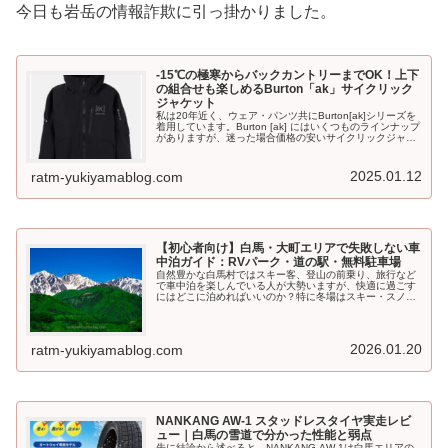
今日も岩岳の情報詐欺に引っ掛かりました。
-15℃の極寒からバックカントリーまでOK！上下
の組合せも楽しめるBurton「ak」サイクリック
ジャケット
私は20年近く、ウェア・パンツ共にBurton[ak]シリーズを
着用しています。Burton [ak] にはいくつものラインナップ
がありますが、迷った場合価格の安いサイクリックジャケ
ットで問題ないと思います。Burtonの[ak]を20年以上使い
続けている理由についてご紹介します。
2025.01.12
ratm-yukiyamablog.com
【初心者向け】白馬・大町エリアで失敗しない車
中泊ガイド：RVパーク・道の駅・無料駐車場
自然豊かな白馬村ではスキー客、登山の前乗り、旅行など
で車中泊を楽しんでいる人が大勢いますが、快適に過ごす
にはどこに泊めればいいのか？特に冬場はスキー・スノー
ボードで車中泊する人が多いので駐車場がいっぱいになる
事も。そこで今回は、白馬村近隣の「オススメの車中泊ス
ポット」をご紹介します。
2026.01.20
ratm-yukiyamablog.com
NANKANG AW-1 スタッドレスタイヤ実走レビ
ュー｜白馬の雪道で分かった性能と弱点
先に結論から述べると、NANKANG AW-1は白馬エリアの