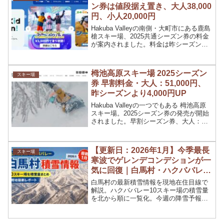
ン券は値段据え置き、大人38,000
円、小人20,000円
Hakuba Valleyの南側・大町市にある鹿島
槍スキー場、2025共通シーズン券の料金
が案内されました。料金は昨シーズンか
ら据置きとなり、早割シーズン券、大
人：38,000円、小人：20,000円。「長野
県民割」が新設され、大人：35,000円、
栂池高原スキー場 2025シーズン
スキー場
小人：17,000円。早割よりも安く、リピ
券 早割料金・大人：51,000円、
ーター割と同じ金額で購入する事ができ
ます。
昨シーズンより4,000円UP
Hakuba Valleyの一つでもある 栂池高原
スキー場。2025シーズン券の発売が開始
されました。早割シーズン券、大人：
51,000円（4,000円UP）、小児：38,000
円（3,000円UP）、シニア：45,000円
（4,000円UP）。早割の発売期間は9月1
【更新日：2026年1月】今季最長
スキー場
日～11月30日まで。
寒波でゲレンデコンデションが一
気に回復｜白馬村・ハクババレー
10スキー場積雪情報
白馬村の最新積雪情報を現地在住目線で
解説。ハクババレー10スキー場の積雪量
を北から順に一覧化。今週の降雪予報と
滑走判断に役立つ情報をまとめました。