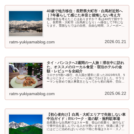
40歳で地方移住：長野県大町市・白馬村近郊へ
｜7年暮らして感じた本音と後悔しない考え方
地方移住を考えたことはありますか？ 私は40代で脱サラ
し、長野県・大町市（白馬村となり）へ移住して7年にな
ります。雪国ならではの自然、自由な時間、スノーボード
優先の生活…その一方で収入の減少や過酷な除雪などの大
変さもありました。この記事では、メリット・デメリット
を正直に整理し、「移住するかどうか迷っている人」に向
けての判断・検討材料となれば幸いです。
2026.01.21
ratm-yukiyamablog.com
タイ・バンコクへ3週間の一人旅！滞在中に訪れ
た、オススメのローカル食堂・宿泊ホテルの金
額・レビューを全紹介
コロナが5類へ移行、出入国が通常に戻った2023年5月、5
年ぶりにタイ・バンコクへ一人旅にでかけました。サラリ
ーマンを辞めて個人事業主となってから初の海外、空白の
5年間を取り戻すべく3週間と長めの日程を組みました。バ
ンコクに滞在中、ほぼ毎日屋台、ローカル食堂、BAR等、
様々な店で食事をしました。今回は、実際に行っ店で感じ
2025.06.22
ratm-yukiyamablog.com
た率直な評価・感想について・宿泊したホテルについてご
紹介します。
【初心者向け】白馬・大町エリアで失敗しない車
中泊ガイド：RVパーク・道の駅・無料駐車場
自然豊かな白馬村ではスキー客、登山の前乗り、旅行など
で車中泊を楽しんでいる人が大勢いますが、快適に過ごす
にはどこに泊めればいいのか？特に冬場はスキー・スノー
ボードで車中泊する人が多いので駐車場がいっぱいになる