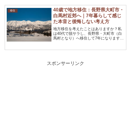
40歳で地方移住：長野県大町市・
移住
白馬村近郊へ｜7年暮らして感じ
た本音と後悔しない考え方
地方移住を考えたことはありますか？私
は40代で脱サラし、長野県・大町市（白
馬村となり）へ移住して7年になります。
雪国ならではの自然、自由な時間、スノ
ーボード優先の生活…その一方で収入の
減少や過酷な除雪などの大変さもありま
した。この記事では、メリット・デメリ
ットを正直に整理し、「移住するかどう
スポンサーリンク
か迷っている人」に向けての判断・検討
材料となれば幸いです。