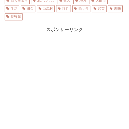
個人事業主
北アルプス
収入
地方
大町市
生活
田舎
白馬村
移住
脱サラ
起業
趣味
長野県
スポンサーリンク