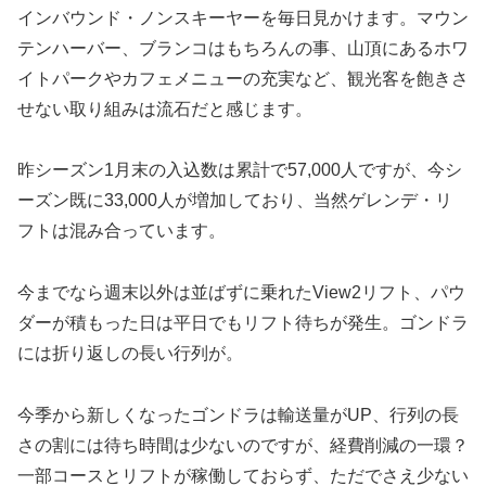
インバウンド・ノンスキーヤーを毎日見かけます。マウン
テンハーバー、ブランコはもちろんの事、山頂にあるホワ
イトパークやカフェメニューの充実など、観光客を飽きさ
せない取り組みは流石だと感じます。
昨シーズン1月末の入込数は累計で57,000人ですが、今シ
ーズン既に33,000人が増加しており、当然ゲレンデ・リ
フトは混み合っています。
今までなら週末以外は並ばずに乗れたView2リフト、パウ
ダーが積もった日は平日でもリフト待ちが発生。ゴンドラ
には折り返しの長い行列が。
今季から新しくなったゴンドラは輸送量がUP、行列の長
さの割には待ち時間は少ないのですが、経費削減の一環？
一部コースとリフトが稼働しておらず、ただでさえ少ない