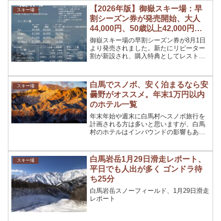
36,000円（1,000円UP）、小人：18,000
【2026年版】御嶽スキー場：早
スキー場
円（1,000円UP）。発売期間は10月1日～
割シーズン券が発売開始、大人
1月4日まで。
44,000円、50歳以上42,000円、
高校生25,000円、小中学生20,000
御嶽スキー場の早割シーズン券が8月1日
円、リピーター割が新設
より発売されました。新たにリピーター
割が新設され、購入特典としてレストラ
ン5,000円相当の割引きお食事券付き。価
格は大人44,000円、50歳以上42,000円、
高校生25,000円、小中学生20,000円。
白馬でスノボ、安く泊まるなら安
スキー場
曇野がオススメ。年末1万円以内
のホテル一覧
年末年始や週末に白馬村へスノボ旅行を
計画される方は多いと思いますが、白馬
村のホテルはインバウンドの影響もあり
どこも高い！そんな時にオススメなの
が、安曇野市のホテルです。今回は、年
末に1万円以下で泊まれる「ホテル」につ
白馬岩岳1月29日滑走レポート、
スキー場
いてご紹介します。
平日でも人出が多く ゴンドラ待
ち25分
白馬岩岳スノーフィールド、1月29日滑走
レポート