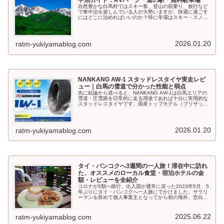
自然豊かな白馬村ではスキー客、登山の前乗り、旅行など
で車中泊を楽しんでいる人が大勢いますが、快適に過ごす
にはどこに泊めればいいのか？特に冬場はスキー・スノー
ボードで車中泊する人が多いので駐車場がいっぱいになる
事も。そこで今回は、白馬村近隣の「オススメの車中泊ス
ポット」をご紹介します。
2026.01.20
ratm-yukiyamablog.com
NANKANG AW-1 スタッドレスタイヤ実走レビ
ュー｜白馬の雪道で分かった性能と弱点
先に結論から述べると、NANKANG AW-1は白馬エリアの
雪道・圧雪路を日常的に走る用途であれば十分に実用的な
スタッドレスタイヤです。国産トップモデル（ブリザック
等）と比べれば静粛性では劣るものの、価格差を考慮すれ
ば非常にコストパフォーマンスが高いと評価できます。
「雪国在住だが予算は抑えたい」「通勤・生活道路がメイ
ン」「高速道路を攻めた走りはしない」──こうした条件の
2026.01.20
ratm-yukiyamablog.com
方には、有力な選択肢になります。
タイ・バンコクへ3週間の一人旅！滞在中に訪れ
た、オススメのローカル食堂・宿泊ホテルの金
額・レビューを全紹介
コロナが5類へ移行、出入国が通常に戻った2023年5月、5
年ぶりにタイ・バンコクへ一人旅にでかけました。サラリ
ーマンを辞めて個人事業主となってから初の海外、空白の
5年間を取り戻すべく3週間と長めの日程を組みました。バ
ンコクに滞在中、ほぼ毎日屋台、ローカル食堂、BAR等、
様々な店で食事をしました。今回は、実際に行っ店で感じ
2025.06.22
ratm-yukiyamablog.com
た率直な評価・感想について・宿泊したホテルについてご