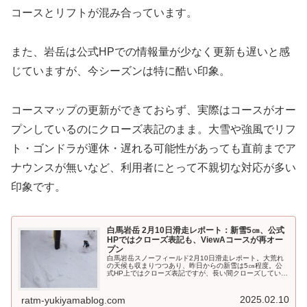
コースとリフトが混み合っています。
また、岩岳は公式HPでの情報量が少なく更新も遅いと感
じていますが、今シーズンは特に酷い印象。
コースマップの更新ができておらず、実際はコースがオー
プンしているのにクローズ表記のまま。大雪や強風でリフ
ト・ゴンドラが運休・遅れる可能性があっても直前までア
ナウンスが無いなど、利用者にとって不親切な対応が多い
印象です。
白馬岩岳 2月10日滑走レポート：新雪5㎝、公式
HPではクローズ表記も、ViewAコースが再オー
プン
白馬岩岳スノーフィールド2月10日滑走レポート。大荒れ
の天候も収まりつつあり、昨日からの新雪は5㎝程度。公
式HP上ではクローズ表記ですが、長い間クローズしていた
ViewAが再オープンとなりました。8時に駐車場に到着する
と、いつもよりかなり前の方に誘導され今日は空いてい
る？
2025.02.10
ratm-yukiyamablog.com