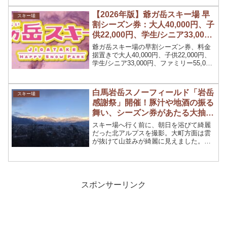
【2026年版】爺ガ岳スキー場 早
スキー場
割シーズン券：大人40,000円、子
供22,000円、学生/シニア33,000
円、ファミリー55,000円、11月
爺ガ岳スキー場の早割シーズン券、料金
28日まで
据置きで大人40,000円、子供22,000円、
学生/シニア33,000円、ファミリー55,000
円、早割販売期間は10月15日～11月28
日。大町市民限定シーズン券：大人
25,000円、子供10,000円、松川村・池田
白馬岩岳スノーフィールド「岩岳
スキー場
町民限定シーズン券：大人35,000円、子
感謝祭」開催！豚汁や地酒の振る
供15,000円。
舞い、シーズン券があたる大抽選
会も
スキー場へ行く前に、朝日を浴びて綺麗
だった北アルプスを撮影。大町方面は雲
が抜けて山並みが綺麗に見えました。撮
影に夢中になり、少し遅れて8時過ぎに駐
車場に到着。いつもよりかなり遠くに誘
導され、車の数が多い様子。「岩岳感謝
祭」とスキーの大会？イベントが重なっ
た影響もあるのか朝から賑わっていま
スポンサーリンク
す。