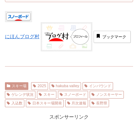
紹介します。
にほんブログ村
ブックマーク
スキー場
2025
hakuba valley
インバウンド
ゲレンデ状況
スキー
スノーボード
ノンスキーヤー
入込数
日本スキー場開発
月次速報
長野県
スポンサーリンク