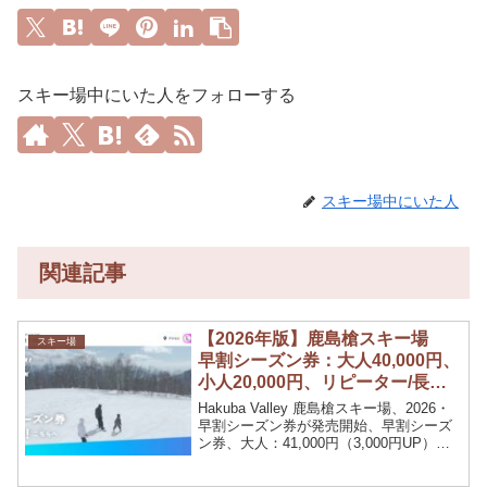
スキー場中にいた人をフォローする
スキー場中にいた人
関連記事
【2026年版】鹿島槍スキー場
スキー場
早割シーズン券：大人40,000円、
小人20,000円、リピーター/長野
県民割：大人35,000円、小人
Hakuba Valley 鹿島槍スキー場、2026・
17,000円
早割シーズン券が発売開始、早割シーズ
ン券、大人：41,000円（3,000円UP）、
小人：23,000円（3,000円UP）。長野県
民割、リピーター割がともに、大人：