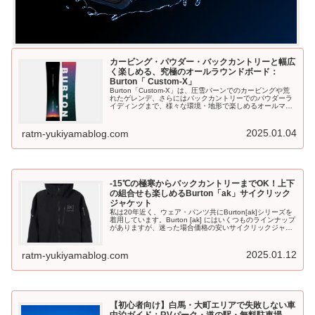
カービング・パウダー・バックカントリーと幅広
く楽しめる、究極のオールラウンドボード：
Burton「 Custom-X」
Burton「Custom-X」は、圧雪バーンでのカービングや荒
れたゲレンデ、さらにはバックカントリーでのパウダーラ
イディングまで、様々な環境・地形で楽しめるオールマウ
ンテンボードです。今は無きT6からCustom、Custom-Xと
板を変えながら約20年、今もCustom-Xに乗り続けている
筆者がCustom-Xの魅力についてご紹介します。
2025.01.04
ratm-yukiyamablog.com
-15℃の極寒からバックカントリーまでOK！上下
の組合せも楽しめるBurton「ak」サイクリック
ジャケット
私は20年近く、ウェア・パンツ共にBurton[ak]シリーズを
着用しています。Burton [ak] にはいくつものラインナップ
がありますが、迷った場合価格の安いサイクリックジャケ
ットで問題ないと思います。Burtonの[ak]を20年以上使い
続けている理由についてご紹介します。
2025.01.12
ratm-yukiyamablog.com
【初心者向け】白馬・大町エリアで失敗しない車
中泊ガイド：RVパーク・道の駅・無料駐車場